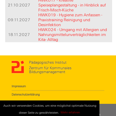
HWK017 - Kreative
21.10.2027
Speiseplangestaltung - in Hinblick auf
Frisch-Misch-Küche
HWK019 - Hygiene zum Anfassen -
09.11.2027
Praxistraining Reinigung und
Desinfektion
HWK024 - Umgang mit Allergien und
18.11.2027
Nahrungsmittelunverträglichkeiten im
Kita- Alltag
Impressum
Datenschutzerklärung
Auch wir verwenden Cookies, um eine möglichst optimale Nutzung
dieser Seite zu gewährleisten.
Mehr erfahren
© 2018
Pädagogisches Institut - Zentrum für Kommunales