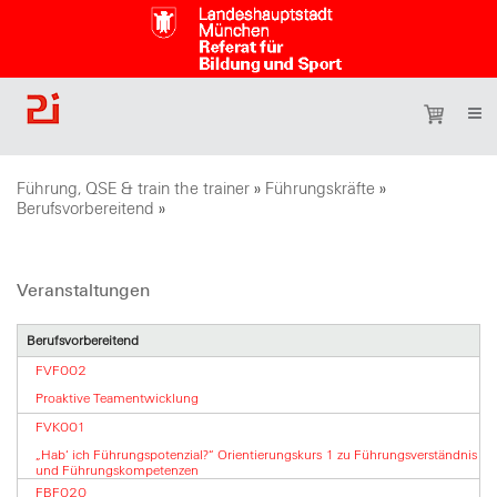
Führung, QSE & train the trainer
»
Führungskräfte
»
Berufsvorbereitend
»
Veranstaltungen
Berufsvorbereitend
FVF002
Proaktive Teamentwicklung
FVK001
„Hab‘ ich Führungspotenzial?“ Orientierungskurs 1 zu Führungsverständnis
und Führungskompetenzen
FBF020