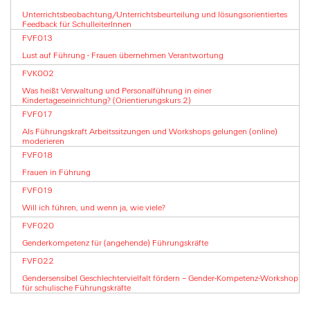
Unterrichtsbeobachtung/Unterrichtsbeurteilung und lösungsorientiertes
Feedback für SchulleiterInnen
FVF013
Lust auf Führung - Frauen übernehmen Verantwortung
FVK002
Was heißt Verwaltung und Personalführung in einer
Kindertageseinrichtung? (Orientierungskurs 2)
FVF017
Als Führungskraft Arbeitssitzungen und Workshops gelungen (online)
moderieren
FVF018
Frauen in Führung
FVF019
Will ich führen, und wenn ja, wie viele?
FVF020
Genderkompetenz für (angehende) Führungskräfte
FVF022
Gendersensibel Geschlechtervielfalt fördern – Gender-Kompetenz-Workshop
für schulische Führungskräfte