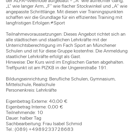
der ALFA-¬Methode aufgebaut – „A“ wie aufrechter Gang,
„L“ wie langer Arm, „F“ wie flacher Stockwinkel und „A“ wie
angepasste Schrittlänge. Mit diesen vier Trainingspunkten
schaffen wir die Grundlage für ein effizientes Training mit
langfristigen Erfolgen.#Sport
Teilnahmevoraussetzungen: Dieses Angebot richtet sich an
alle städtischen und staatlichen Lehrkräfte mit der
Unterrichtsberechtigung im Fach Sport an Münchener
Schulen und ist für diese Gruppe kostenfrei. Die Anmeldung
staatlicher Lehrkräfte erfolgt als Gast.
Hinweise: Der Kurs wird im Englischen Garten abgehalten.
Treffpunkt ist am PIZKB in der Ungererstraße 191.
Bildungseinrichtung: Berufliche Schulen, Gymnasium,
Mittelschule, Realschule
Personenkreis: Lehrkräfte
Eigenbetrag Externe: 40,00 €
Eigenbetrag Interne: 0,00 €
Teilnehmende: 10
Dauer: halber Tag
Sachbearbeitung: Frau Isabel Schmid
Tel.: (089) +4989233728683