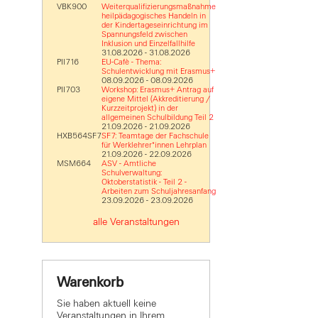
VBK900
Weiterqualifizierungsmaßnahme
heilpädagogisches Handeln in
der Kindertageseinrichtung im
Spannungsfeld zwischen
Inklusion und Einzelfallhilfe
31.08.2026 - 31.08.2026
PII716
EU-Cafè - Thema:
Schulentwicklung mit Erasmus+
08.09.2026 - 08.09.2026
PII703
Workshop: Erasmus+ Antrag auf
eigene Mittel (Akkreditierung /
Kurzzeitprojekt) in der
allgemeinen Schulbildung Teil 2
21.09.2026 - 21.09.2026
HXB564SF7
SF7: Teamtage der Fachschule
für Werklehrer*innen Lehrplan
21.09.2026 - 22.09.2026
MSM664
ASV - Amtliche
Schulverwaltung:
Oktoberstatistik - Teil 2 -
Arbeiten zum Schuljahresanfang
23.09.2026 - 23.09.2026
alle Veranstaltungen
Warenkorb
Sie haben aktuell keine
Veranstaltungen in Ihrem