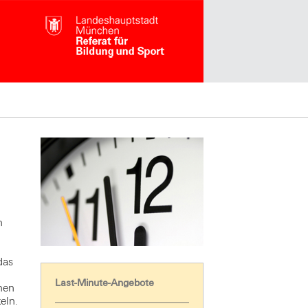
n
das
Last-Minute-Angebote
nen
eln.