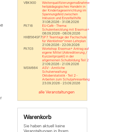
VBK900
Weiterqualifizierungsmaßnahme
heilpädagogisches Handeln in
der Kindertageseinrichtung im
Spannungsfeld zwischen
Inklusion und Einzelfallhilfe
31.08.2026 - 31.08.2026
ne
PII716
EU-Cafè - Thema:
Schulentwicklung mit Erasmus+
08.09.2026 - 08.09.2026
HXB564SF7
SF7: Teamtage der Fachschule
für Werklehrer*innen Lehrplan
21.09.2026 - 22.09.2026
PII703
Workshop: Erasmus+ Antrag auf
eigene Mittel (Akkreditierung /
Kurzzeitprojekt) in der
allgemeinen Schulbildung Teil 2
21.09.2026 - 21.09.2026
MSM664
ASV - Amtliche
Schulverwaltung:
Oktoberstatistik - Teil 2 -
Arbeiten zum Schuljahresanfang
23.09.2026 - 23.09.2026
alle Veranstaltungen
r
Warenkorb
Sie haben aktuell keine
Veranstaltungen in Ihrem