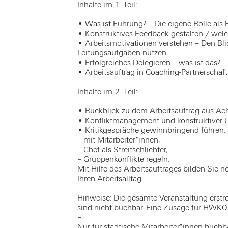
Inhalte im 1. Teil:
• Was ist Führung? – Die eigene Rolle als
• Konstruktives Feedback gestalten / we
• Arbeitsmotivationen verstehen – Den Blick
Leitungsaufgaben nutzen
• Erfolgreiches Delegieren – was ist das?
• Arbeitsauftrag in Coaching-Partnerschaft
Inhalte im 2. Teil:
• Rückblick zu dem Arbeitsauftrag aus A
• Konfliktmanagement und konstruktiver 
• Kritikgespräche gewinnbringend führen:
– mit Mitarbeiter*innen,
– Chef als Streitschlichter,
– Gruppenkonflikte regeln.
Mit Hilfe des Arbeitsauftrages bilden Sie 
Ihren Arbeitsalltag
Hinweise: Die gesamte Veranstaltung ers
sind nicht buchbar. Eine Zusage für HWK
–
Nur für städtische Mitarbeiter*innen buchba