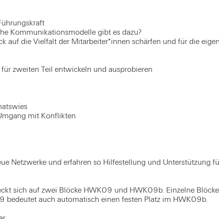
 Führungskraft
lche Kommunikationsmodelle gibt es dazu?
 auf die Vielfalt der Mitarbeiter*innen schärfen und für die eige
 für zweiten Teil entwickeln und ausprobieren
chatswies
Umgang mit Konflikten
neue Netzwerke und erfahren so Hilfestellung und Unterstützung fü
treckt sich auf zwei Blöcke HWK09 und HWK09b. Einzelne Blöcke
09 bedeutet auch automatisch einen festen Platz im HWK09b.
r.