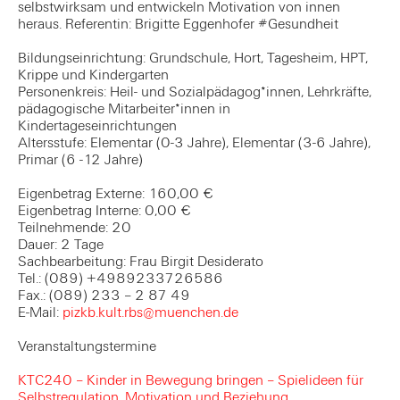
selbstwirksam und entwickeln Motivation von innen
heraus. Referentin: Brigitte Eggenhofer #Gesundheit
Bildungseinrichtung: Grundschule, Hort, Tagesheim, HPT,
Krippe und Kindergarten
Personenkreis: Heil- und Sozialpädagog*innen, Lehrkräfte,
pädagogische Mitarbeiter*innen in
Kindertageseinrichtungen
Altersstufe: Elementar (0-3 Jahre), Elementar (3-6 Jahre),
Primar (6 -12 Jahre)
Eigenbetrag Externe: 160,00 €
Eigenbetrag Interne: 0,00 €
Teilnehmende: 20
Dauer: 2 Tage
Sachbearbeitung: Frau Birgit Desiderato
Tel.: (089) +4989233726586
Fax.: (089) 233 – 2 87 49
E-Mail:
pizkb.kult.rbs@muenchen.de
Veranstaltungstermine
KTC240 – Kinder in Bewegung bringen – Spielideen für
Selbstregulation, Motivation und Beziehung