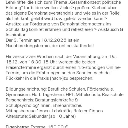
Lehrkräfte, die sich zum Thema „Gesamtkonzept politische
Bildung“ fortbilden wollen. Ziele: > größere Klarheit über
das eigene Demokratieverständnis und wie es in der Rolle
als Lehrkraft gelebt wird bzw. gelebt werden kann >
Ansätze zur Förderung von Demokratiekompetenz im
Schulalltag konkret erfahren und reflektieren > Austausch &
Inspiration
Der 3. Termin am 18.12.2025 ist ein
Nachbereitungstermin, der online stattfindet!
Hinweise: Zwei Wochen nach der Veranstaltung, am Do.,
18.12. von 16:30-18 Uhr, werden die beiden
Präsenztermine ergänzt durch einen 1,5-stündigen Online-
Termin, um die Erfahrungen an den Schulen nach der
Rückkehr in die Praxis (nach-)zu besprechen.
Bildungseinrichtung: Berufliche Schulen, Förderschule,
Gymnasium, Hort, Tagesheim, HPT, Mittelschule, Realschule
Personenkreis: Beratungslehrkräfte &
Schulpsycholog*innen, Ehrenamtliche,
Mittagsbetreuer*innen, Lehrkräfte, Referent*innen
Altersstufe: Sekundar (ab 10 Jahre)
Eigenbetrag Externe: 160,00 €